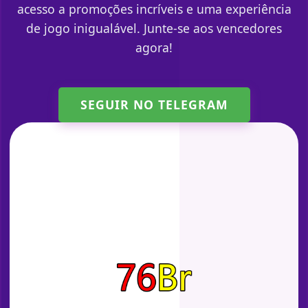
acesso a promoções incríveis e uma experiência
de jogo inigualável. Junte-se aos vencedores
agora!
SEGUIR NO TELEGRAM