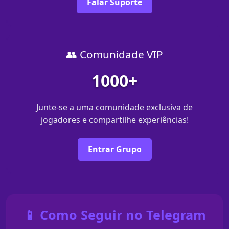
Falar Suporte
👥 Comunidade VIP
1000+
Junte-se a uma comunidade exclusiva de
jogadores e compartilhe experiências!
Entrar Grupo
📱 Como Seguir no Telegram