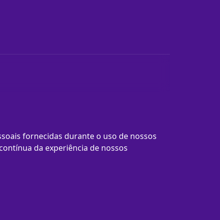
ssoais fornecidas durante o uso de nossos
 contínua da experiência de nossos