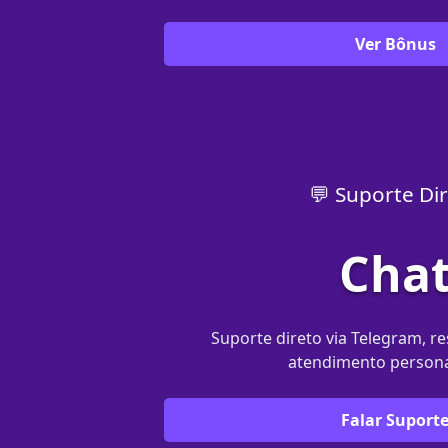
Ver Bônus
💬 Suporte Di
Cha
Suporte direto via Telegram, r
atendimento persona
Falar Suport