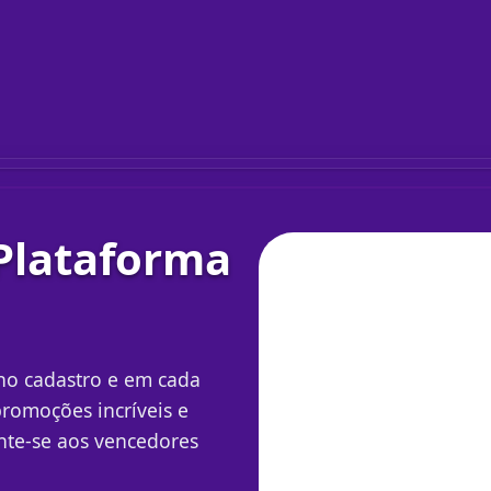
 Plataforma
no cadastro e em cada
promoções incríveis e
unte-se aos vencedores