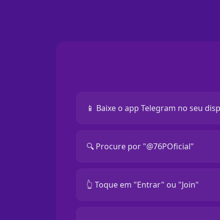
📱 Baixe o app Telegram no seu disp
🔍 Procure por "@76POficial"
👆 Toque em "Entrar" ou "Join"