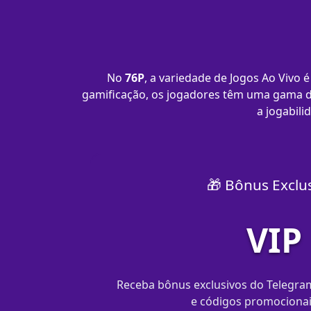
No
76P
, a variedade de Jogos Ao Vivo
gamificação, os jogadores têm uma gama di
a jogabili
🎁 Bônus Exclu
VIP
Receba bônus exclusivos do Telegra
e códigos promocionai