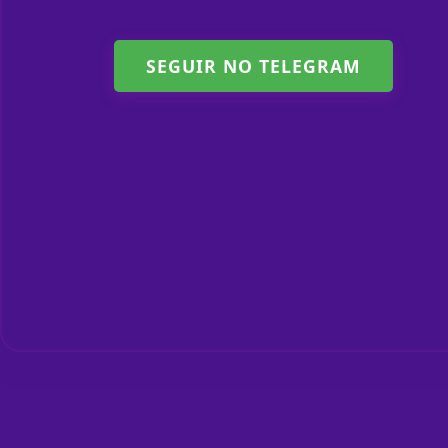
SEGUIR NO TELEGRAM