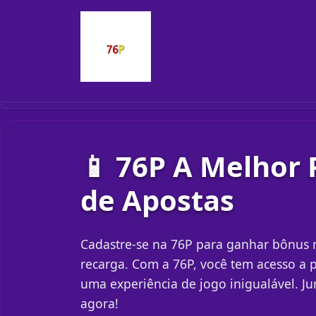
📱 76P A Melhor
de Apostas
Cadastre-se na 76P para ganhar bônus 
recarga. Com a 76P, você tem acesso a 
uma experiência de jogo inigualável. J
agora!