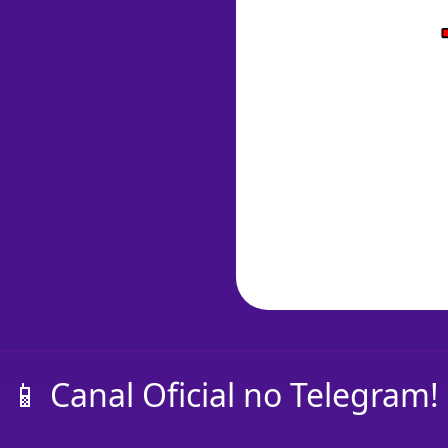
📱 Canal Oficial no Telegram!