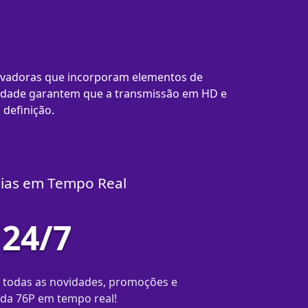
inovadoras que incorporam elementos de
alidade garantem que a transmissão em HD e
 definição.
cias em Tempo Real
24/7
e todas as novidades, promoções e
 da 76P em tempo real!