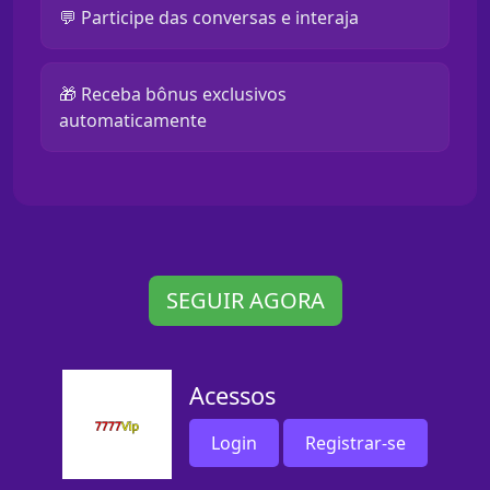
💬 Participe das conversas e interaja
🎁 Receba bônus exclusivos
automaticamente
SEGUIR AGORA
Acessos
Login
Registrar-se