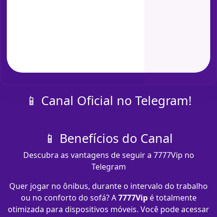
📱 Canal Oficial no Telegram!
📱 Benefícios do Canal
Descubra as vantagens de seguir a 7777Vip no
Telegram
Quer jogar no ônibus, durante o intervalo do trabalho
ou no conforto do sofá? A
7777Vip
é totalmente
otimizada para dispositivos móveis. Você pode acessar