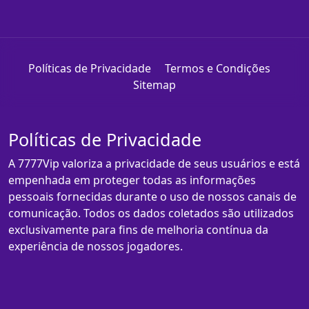
Políticas de Privacidade
Termos e Condições
Sitemap
Políticas de Privacidade
A 7777Vip valoriza a privacidade de seus usuários e está
empenhada em proteger todas as informações
pessoais fornecidas durante o uso de nossos canais de
comunicação. Todos os dados coletados são utilizados
exclusivamente para fins de melhoria contínua da
experiência de nossos jogadores.