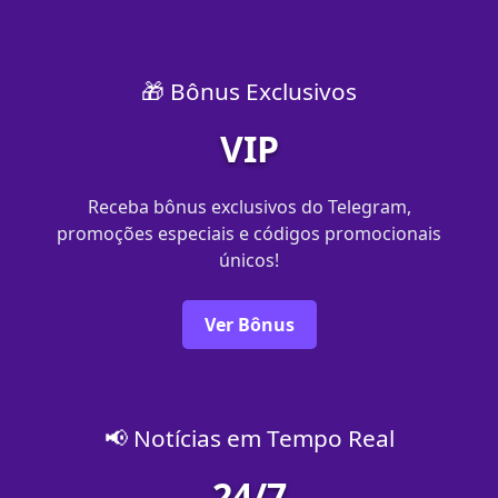
🎁 Bônus Exclusivos
VIP
Receba bônus exclusivos do Telegram,
promoções especiais e códigos promocionais
únicos!
Ver Bônus
📢 Notícias em Tempo Real
24/7