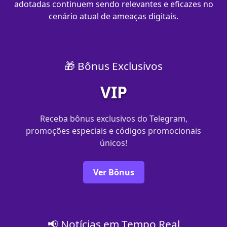
adotadas continuem sendo relevantes e eficazes no
cenário atual de ameaças digitais.
🎁 Bônus Exclusivos
VIP
Receba bônus exclusivos do Telegram,
promoções especiais e códigos promocionais
únicos!
Ver Bônus
📢 Notícias em Tempo Real