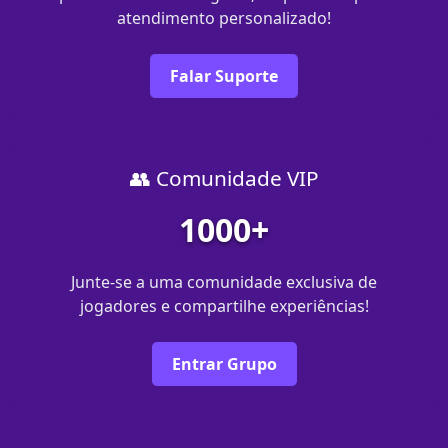
atendimento personalizado!
Falar Suporte
👥 Comunidade VIP
1000+
Junte-se a uma comunidade exclusiva de
jogadores e compartilhe experiências!
Entrar Grupo