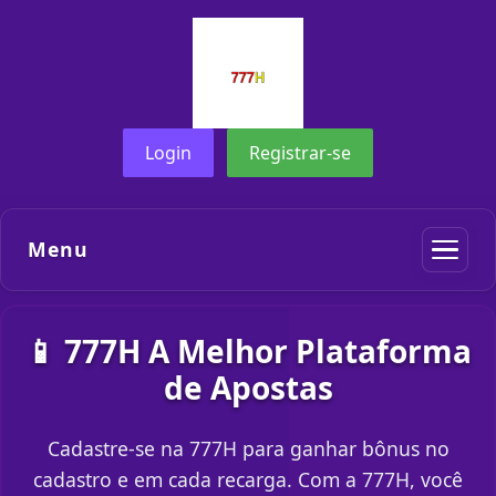
Login
Registrar-se
Menu
📱 777H A Melhor Plataforma
de Apostas
Cadastre-se na 777H para ganhar bônus no
cadastro e em cada recarga. Com a 777H, você