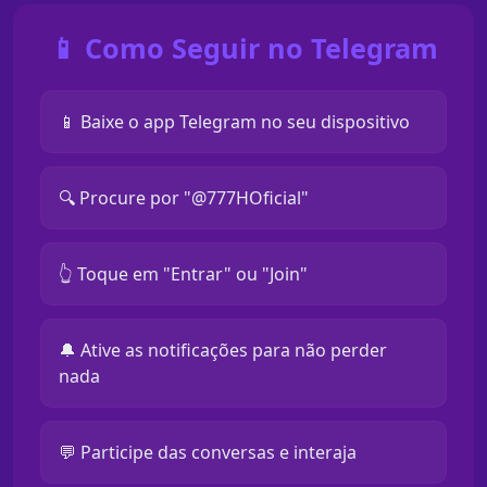
📱 Como Seguir no Telegram
📱 Baixe o app Telegram no seu dispositivo
🔍 Procure por "@777HOficial"
👆 Toque em "Entrar" ou "Join"
🔔 Ative as notificações para não perder
nada
💬 Participe das conversas e interaja