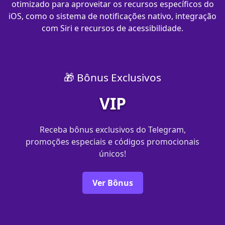
otimizado para aproveitar os recursos específicos do
iOS, como o sistema de notificações nativo, integração
com Siri e recursos de acessibilidade.
🎁 Bônus Exclusivos
VIP
Receba bônus exclusivos do Telegram,
promoções especiais e códigos promocionais
únicos!
Ver Bônus