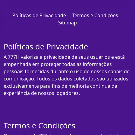
Políticas de Privacidade
Termos e Condições
Sitemap
Políticas de Privacidade
A 777H valoriza a privacidade de seus usuários e está
empenhada em proteger todas as informações
pessoais fornecidas durante o uso de nossos canais de
comunicação. Todos os dados coletados são utilizados
exclusivamente para fins de melhoria contínua da
experiência de nossos jogadores.
Termos e Condições