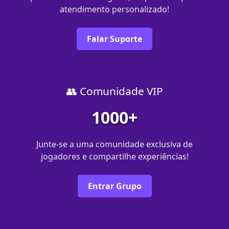
atendimento personalizado!
Falar Suporte
👥 Comunidade VIP
1000+
Junte-se a uma comunidade exclusiva de
jogadores e compartilhe experiências!
Entrar Grupo