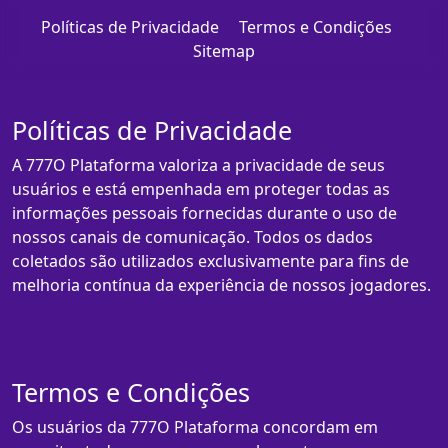
Políticas de Privacidade
Termos e Condições
Sitemap
Políticas de Privacidade
A 777O Plataforma valoriza a privacidade de seus
usuários e está empenhada em proteger todas as
informações pessoais fornecidas durante o uso de
nossos canais de comunicação. Todos os dados
coletados são utilizados exclusivamente para fins de
melhoria contínua da experiência de nossos jogadores.
Termos e Condições
Os usuários da 777O Plataforma concordam em