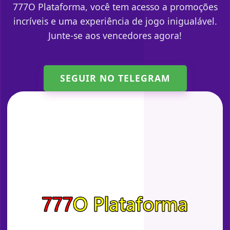
777O Plataforma, você tem acesso a promoções
incríveis e uma experiência de jogo inigualável.
Junte-se aos vencedores agora!
SEGUIR NO TELEGRAM