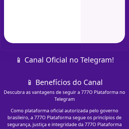
📱 Canal Oficial no Telegram!
📱 Benefícios do Canal
Descubra as vantagens de seguir a 777O Plataforma no
Telegram
Como plataforma oficial autorizada pelo governo
brasileiro, a 777O Plataforma segue os princípios de
segurança, justiça e integridade da 777O Plataforma