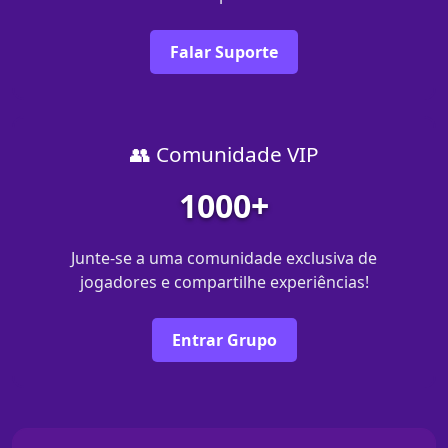
Falar Suporte
👥 Comunidade VIP
1000+
Junte-se a uma comunidade exclusiva de
jogadores e compartilhe experiências!
Entrar Grupo