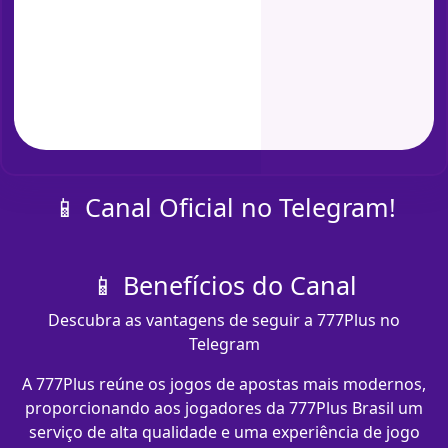
📱 Canal Oficial no Telegram!
📱 Benefícios do Canal
Descubra as vantagens de seguir a 777Plus no
Telegram
A 777Plus reúne os jogos de apostas mais modernos,
proporcionando aos jogadores da 777Plus Brasil um
serviço de alta qualidade e uma experiência de jogo