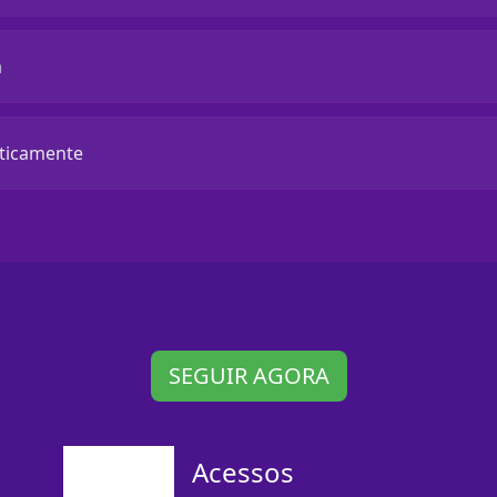
a
aticamente
SEGUIR AGORA
Acessos