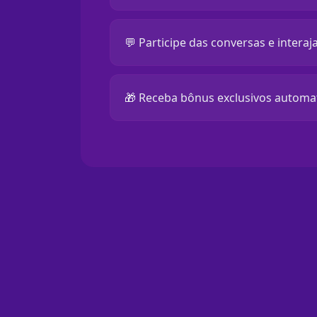
💬 Participe das conversas e interaj
🎁 Receba bônus exclusivos autom