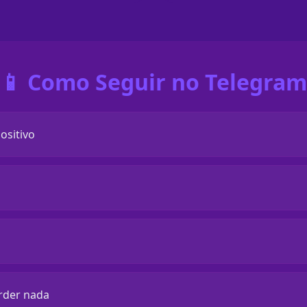
📱 Como Seguir no Telegram
ositivo
erder nada