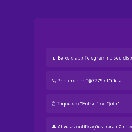
📱 Baixe o app Telegram no seu disp
🔍 Procure por "@777SlotOficial"
👆 Toque em "Entrar" ou "Join"
🔔 Ative as notificações para não p