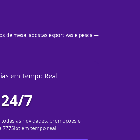
ogos de mesa, apostas esportivas e pesca —
cias em Tempo Real
24/7
e todas as novidades, promoções e
a 777Slot em tempo real!