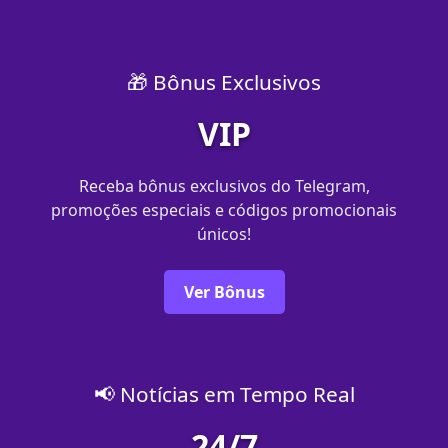
🎁 Bônus Exclusivos
VIP
Receba bônus exclusivos do Telegram,
promoções especiais e códigos promocionais
únicos!
Ver Bônus
📢 Notícias em Tempo Real
24/7