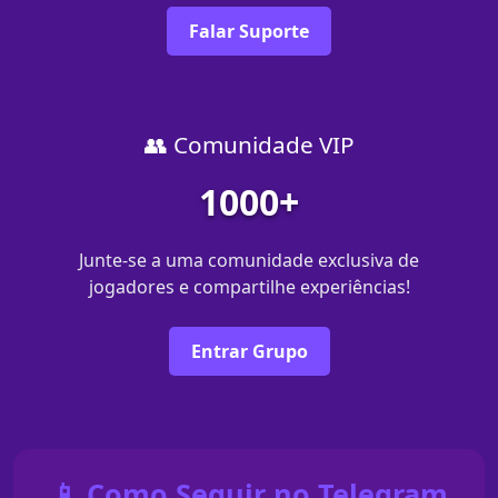
Falar Suporte
👥 Comunidade VIP
1000+
Junte-se a uma comunidade exclusiva de
jogadores e compartilhe experiências!
Entrar Grupo
📱 Como Seguir no Telegram