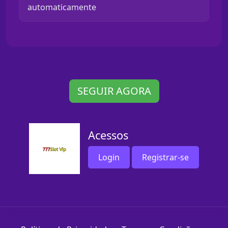
automaticamente
SEGUIR AGORA
Acessos
Login
Registrar-se