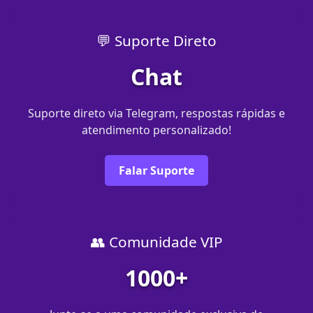
💬 Suporte Direto
Chat
Suporte direto via Telegram, respostas rápidas e
atendimento personalizado!
Falar Suporte
👥 Comunidade VIP
1000+