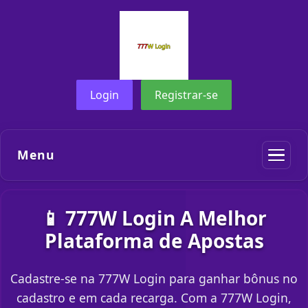
Login
Registrar-se
Menu
📱 777W Login A Melhor
Plataforma de Apostas
Cadastre-se na 777W Login para ganhar bônus no
cadastro e em cada recarga. Com a 777W Login,