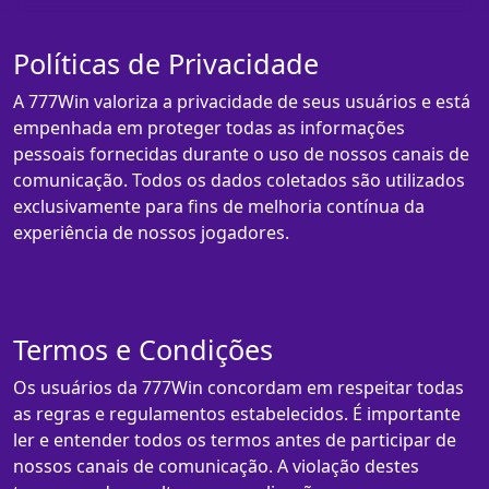
Políticas de Privacidade
A 777Win valoriza a privacidade de seus usuários e está
empenhada em proteger todas as informações
pessoais fornecidas durante o uso de nossos canais de
comunicação. Todos os dados coletados são utilizados
exclusivamente para fins de melhoria contínua da
experiência de nossos jogadores.
Termos e Condições
Os usuários da 777Win concordam em respeitar todas
as regras e regulamentos estabelecidos. É importante
ler e entender todos os termos antes de participar de
nossos canais de comunicação. A violação destes