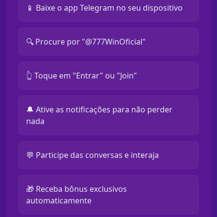
📱 Baixe o app Telegram no seu dispositivo
🔍 Procure por "@777WinOficial"
👆 Toque em "Entrar" ou "Join"
🔔 Ative as notificações para não perder
nada
💬 Participe das conversas e interaja
🎁 Receba bônus exclusivos
automaticamente