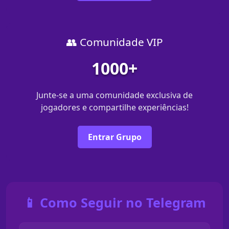
👥 Comunidade VIP
1000+
Junte-se a uma comunidade exclusiva de
jogadores e compartilhe experiências!
Entrar Grupo
📱 Como Seguir no Telegram