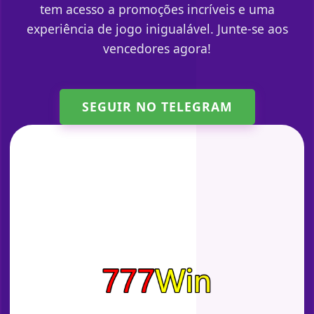
tem acesso a promoções incríveis e uma
experiência de jogo inigualável. Junte-se aos
vencedores agora!
SEGUIR NO TELEGRAM