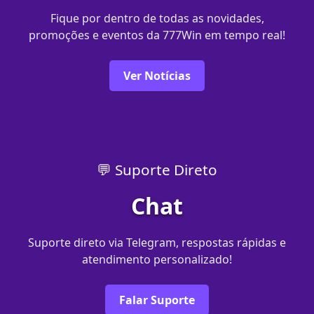
Fique por dentro de todas as novidades,
promoções e eventos da 777Win em tempo real!
Ver Notícias
💬 Suporte Direto
Chat
Suporte direto via Telegram, respostas rápidas e
atendimento personalizado!
Falar Suporte