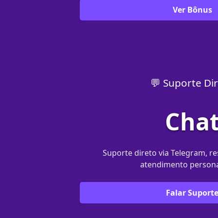
Ver Bônus
💬 Suporte Di
Cha
Suporte direto via Telegram, r
atendimento persona
Falar Suport