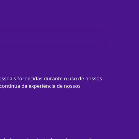
essoais fornecidas durante o uso de nossos
 contínua da experiência de nossos