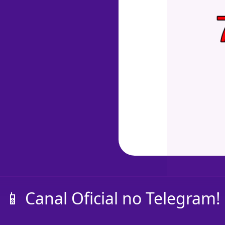
📱 Canal Oficial no Telegram!