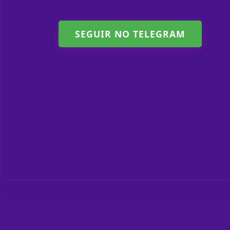
SEGUIR NO TELEGRAM