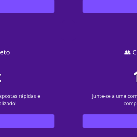
reto
👥 
t
espostas rápidas e
Junte-se a uma com
lizado!
compa
e