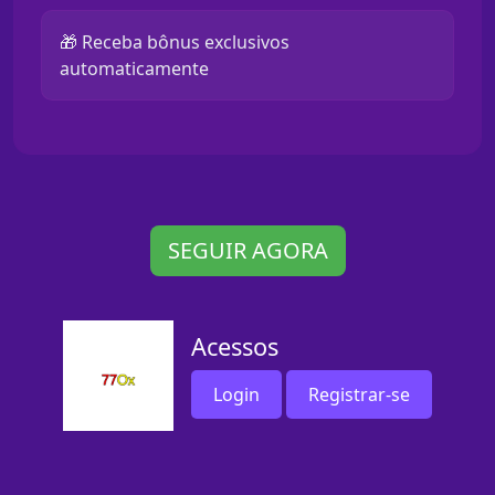
🎁 Receba bônus exclusivos
automaticamente
SEGUIR AGORA
Acessos
Login
Registrar-se