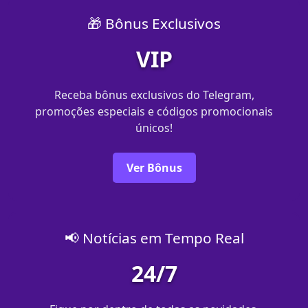
🎁 Bônus Exclusivos
VIP
Receba bônus exclusivos do Telegram,
promoções especiais e códigos promocionais
únicos!
Ver Bônus
📢 Notícias em Tempo Real
24/7