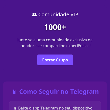
👥 Comunidade VIP
1000+
Junte-se a uma comunidade exclusiva de
jogadores e compartilhe experiências!
Entrar Grupo
📱 Como Seguir no Telegram
📱 Baixe o app Telegram no seu dispositivo