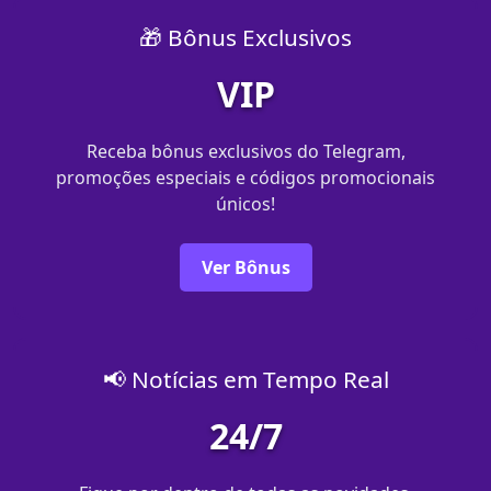
🎁 Bônus Exclusivos
VIP
Receba bônus exclusivos do Telegram,
promoções especiais e códigos promocionais
únicos!
Ver Bônus
📢 Notícias em Tempo Real
24/7