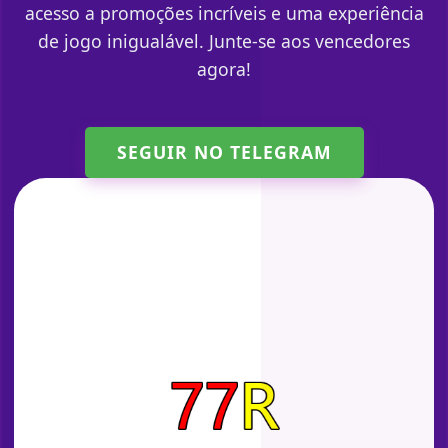
acesso a promoções incríveis e uma experiência
de jogo inigualável. Junte-se aos vencedores
agora!
SEGUIR NO TELEGRAM