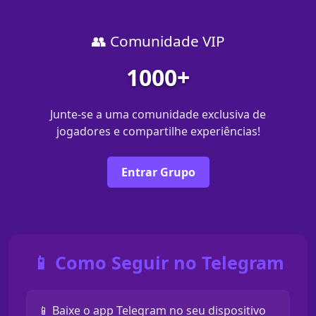
👥 Comunidade VIP
1000+
Junte-se a uma comunidade exclusiva de
jogadores e compartilhe experiências!
Entrar Grupo
📱 Como Seguir no Telegram
📱 Baixe o app Telegram no seu dispositivo