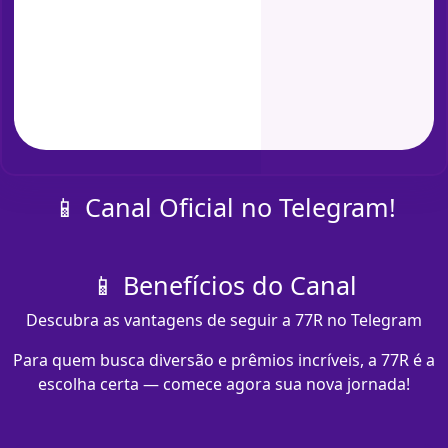
📱 Canal Oficial no Telegram!
📱 Benefícios do Canal
Descubra as vantagens de seguir a 77R no Telegram
Para quem busca diversão e prêmios incríveis, a 77R é a
escolha certa — comece agora sua nova jornada!