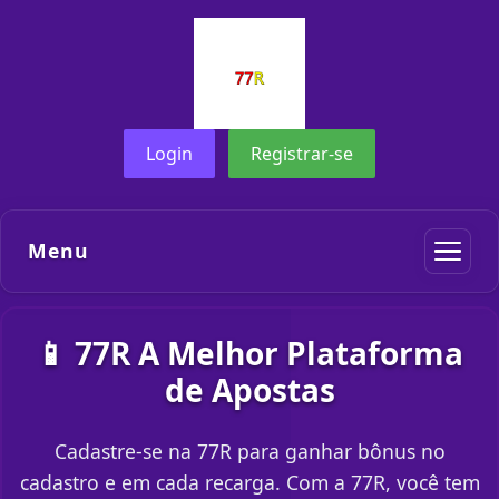
Login
Registrar-se
Menu
📱 77R A Melhor Plataforma
de Apostas
Cadastre-se na 77R para ganhar bônus no
cadastro e em cada recarga. Com a 77R, você tem