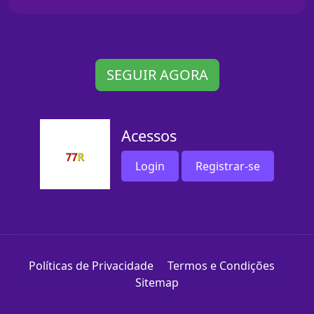
SEGUIR AGORA
Acessos
Login
Registrar-se
Políticas de Privacidade
Termos e Condições
Sitemap