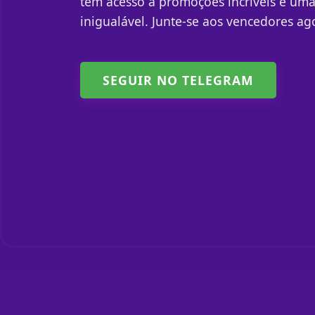
tem acesso a promoções incríveis e uma
inigualável. Junte-se aos vencedores ag
SEGUIR NO TELEGRAM