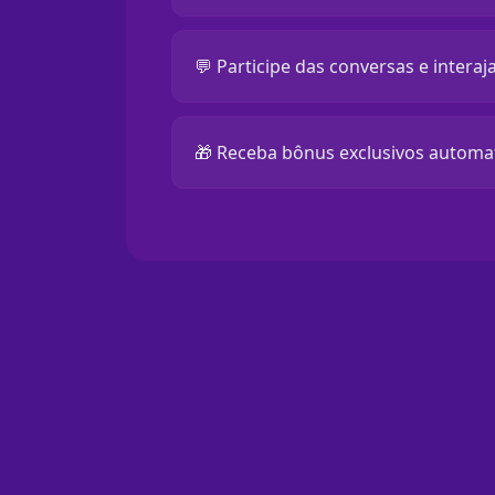
💬 Participe das conversas e interaj
🎁 Receba bônus exclusivos autom