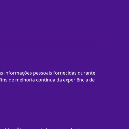
as informações pessoais fornecidas durante
fins de melhoria contínua da experiência de