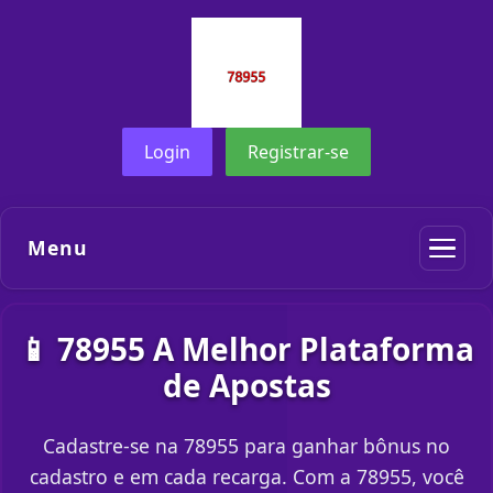
Login
Registrar-se
Menu
📱 78955 A Melhor Plataforma
de Apostas
Cadastre-se na 78955 para ganhar bônus no
cadastro e em cada recarga. Com a 78955, você