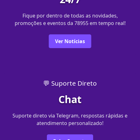
Fique por dentro de todas as novidades,
promoções e eventos da 78955 em tempo real!
Ver Notícias
💬 Suporte Direto
Chat
Suporte direto via Telegram, respostas rápidas e
atendimento personalizado!