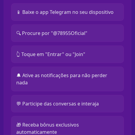
📱 Baixe o app Telegram no seu dispositivo
🔍 Procure por "@78955Oficial"
👆 Toque em "Entrar" ou "Join"
🔔 Ative as notificações para não perder
nada
💬 Participe das conversas e interaja
🎁 Receba bônus exclusivos
automaticamente