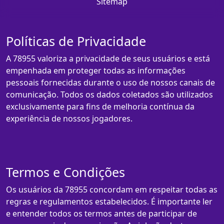
Sitemap
Políticas de Privacidade
A 78955 valoriza a privacidade de seus usuários e está
empenhada em proteger todas as informações
pessoais fornecidas durante o uso de nossos canais de
comunicação. Todos os dados coletados são utilizados
exclusivamente para fins de melhoria contínua da
experiência de nossos jogadores.
Termos e Condições
Os usuários da 78955 concordam em respeitar todas as
regras e regulamentos estabelecidos. É importante ler
e entender todos os termos antes de participar de