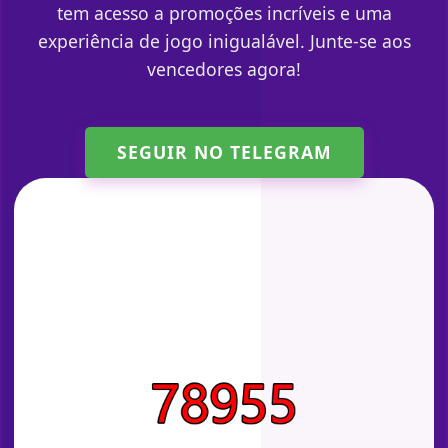
tem acesso a promoções incríveis e uma
experiência de jogo inigualável. Junte-se aos
vencedores agora!
SEGUIR NO TELEGRAM