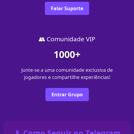
Falar Suporte
👥 Comunidade VIP
1000+
Junte-se a uma comunidade exclusiva de
jogadores e compartilhe experiências!
Entrar Grupo
📱 Como Seguir no Telegram