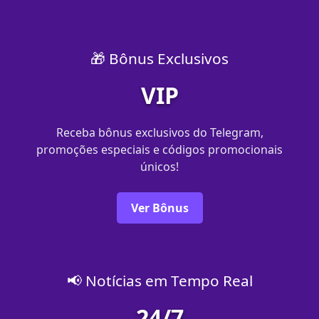
🎁 Bônus Exclusivos
VIP
Receba bônus exclusivos do Telegram,
promoções especiais e códigos promocionais
únicos!
Ver Bônus
📢 Notícias em Tempo Real
24/7