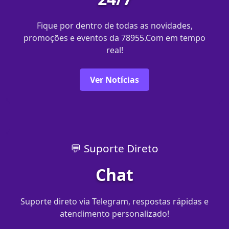
Fique por dentro de todas as novidades,
promoções e eventos da 78955.Com em tempo
real!
Ver Notícias
💬 Suporte Direto
Chat
Suporte direto via Telegram, respostas rápidas e
atendimento personalizado!