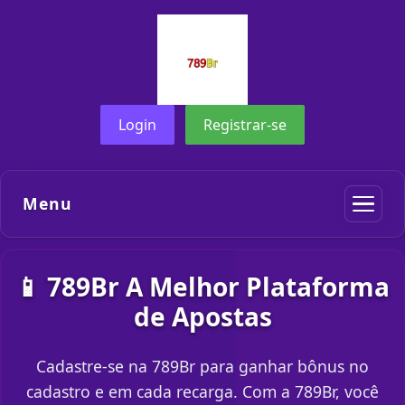
Login
Registrar-se
Menu
📱 789Br A Melhor Plataforma
de Apostas
Cadastre-se na 789Br para ganhar bônus no
cadastro e em cada recarga. Com a 789Br, você