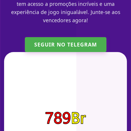
tem acesso a promoções incríveis e uma
experiência de jogo inigualável. Junte-se aos
vencedores agora!
SEGUIR NO TELEGRAM