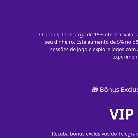
O bônus de recarga de 15% oferece valor 
seu dinheiro. Este aumento de 5% no bô
sessões de jogo e explore jogos com 
experiment
🎁 Bônus Exclu
VIP
Receba bônus exclusivos do Telegra