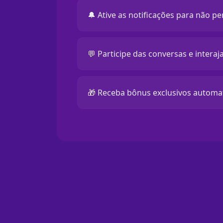
🔔 Ative as notificações para não p
💬 Participe das conversas e interaj
🎁 Receba bônus exclusivos autom