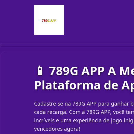
📱 789G APP A M
Plataforma de A
Cadastre-se na 789G APP para ganhar b
cada recarga. Com a 789G APP, você te
incríveis e uma experiência de jogo inig
vencedores agora!