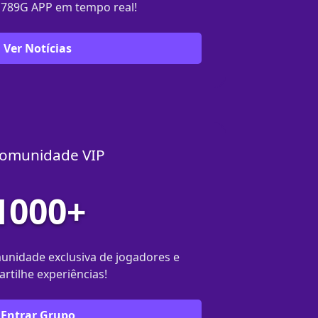
 789G APP em tempo real!
Ver Notícias
Comunidade VIP
1000+
unidade exclusiva de jogadores e
rtilhe experiências!
Entrar Grupo