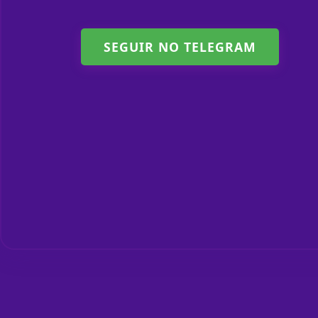
SEGUIR NO TELEGRAM