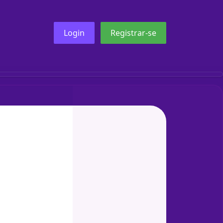
Login
Registrar-se