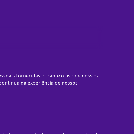
essoais fornecidas durante o uso de nossos
 contínua da experiência de nossos