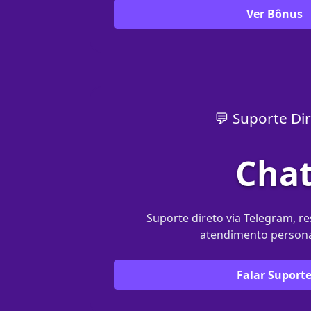
Ver Bônus
💬 Suporte Di
Cha
Suporte direto via Telegram, r
atendimento persona
Falar Suport