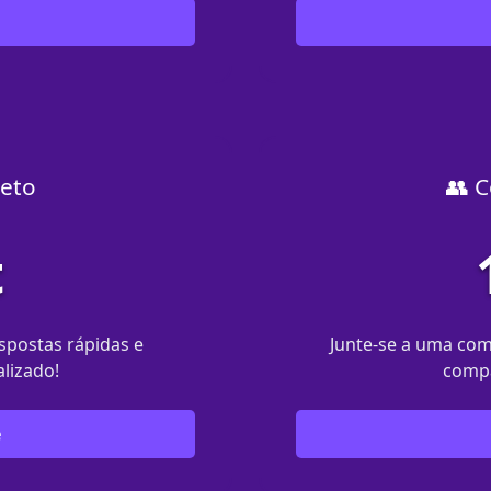
reto
👥 
t
espostas rápidas e
Junte-se a uma com
lizado!
compa
e