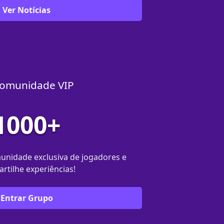
Ver Notícias
Comunidade VIP
1000+
unidade exclusiva de jogadores e
rtilhe experiências!
Entrar Grupo