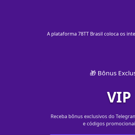
A plataforma 78TT Brasil coloca os i
🎁 Bônus Exclu
VIP
Receba bônus exclusivos do Telegra
e códigos promocionai