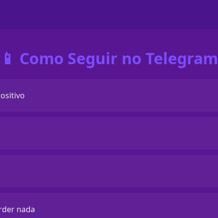
📱 Como Seguir no Telegram
ositivo
erder nada