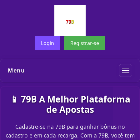
Login
Registrar-se
Menu
📱 79B A Melhor Plataforma
de Apostas
Cadastre-se na 79B para ganhar bônus no
cadastro e em cada recarga. Com a 79B, você tem