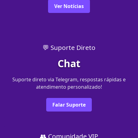
Ver Notícias
💬 Suporte Direto
Chat
Suporte direto via Telegram, respostas rápidas e
atendimento personalizado!
Falar Suporte
👥 Comunidade VIP