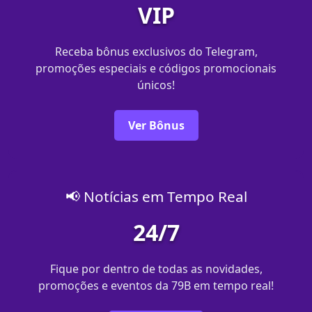
VIP
Receba bônus exclusivos do Telegram,
promoções especiais e códigos promocionais
únicos!
Ver Bônus
📢 Notícias em Tempo Real
24/7
Fique por dentro de todas as novidades,
promoções e eventos da 79B em tempo real!