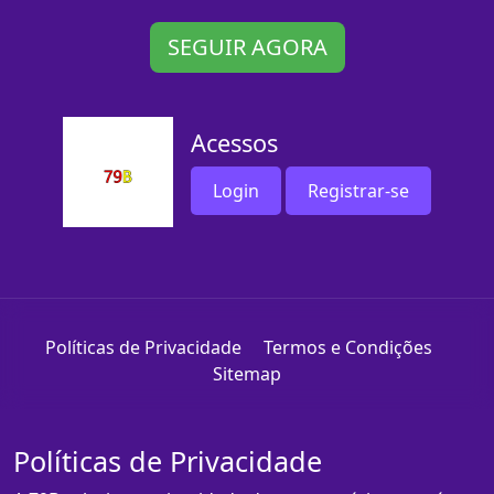
SEGUIR AGORA
Acessos
Login
Registrar-se
Políticas de Privacidade
Termos e Condições
Sitemap
Políticas de Privacidade