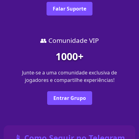
Falar Suporte
👥 Comunidade VIP
1000+
Junte-se a uma comunidade exclusiva de
jogadores e compartilhe experiências!
Entrar Grupo
📱 Como Seguir no Telegram