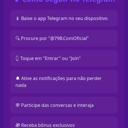
📱 Baixe o app Telegram no seu dispositivo
🔍 Procure por "@79B.ComOficial"
👆 Toque em "Entrar" ou "Join"
🔔 Ative as notificações para não perder
nada
💬 Participe das conversas e interaja
🎁 Receba bônus exclusivos