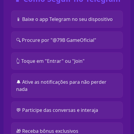
📱 Baixe o app Telegram no seu dispositivo
🔍 Procure por "@79B GameOficial"
👆 Toque em "Entrar" ou "Join"
🔔 Ative as notificações para não perder
nada
💬 Participe das conversas e interaja
🎁 Receba bônus exclusivos