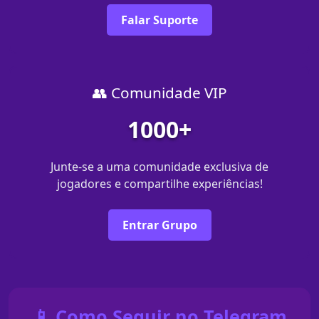
Falar Suporte
👥 Comunidade VIP
1000+
Junte-se a uma comunidade exclusiva de
jogadores e compartilhe experiências!
Entrar Grupo
📱 Como Seguir no Telegram