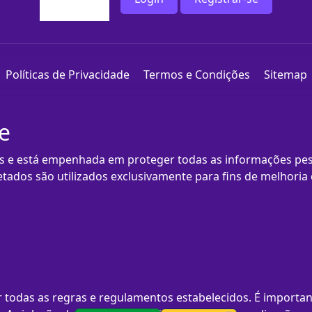
Políticas de Privacidade
Termos e Condições
Sitemap
de
ios e está empenhada em proteger todas as informações pe
tados são utilizados exclusivamente para fins de melhoria
todas as regras e regulamentos estabelecidos. É importan