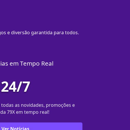
os e diversão garantida para todos.
cias em Tempo Real
24/7
e todas as novidades, promoções e
 da 79X em tempo real!
Ver Notícias