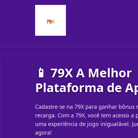
📱 79X A Melhor
Plataforma de A
Cadastre-se na 79X para ganhar bônus 
recarga. Com a 79X, você tem acesso a 
uma experiência de jogo inigualável. J
agora!