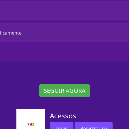
a
aticamente
SEGUIR AGORA
Acessos
Login
Registrar-se