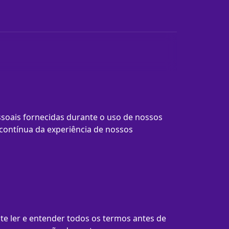
ssoais fornecidas durante o uso de nossos
 contínua da experiência de nossos
te ler e entender todos os termos antes de