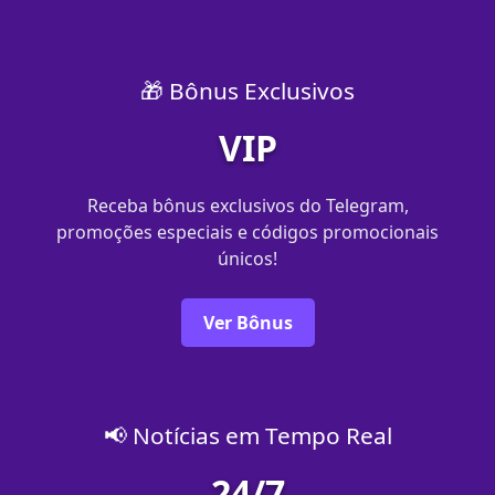
🎁 Bônus Exclusivos
VIP
Receba bônus exclusivos do Telegram,
promoções especiais e códigos promocionais
únicos!
Ver Bônus
📢 Notícias em Tempo Real
24/7