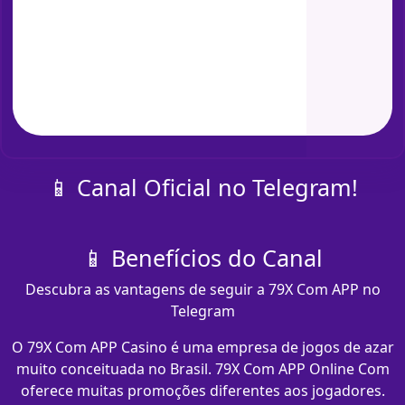
📱 Canal Oficial no Telegram!
📱 Benefícios do Canal
Descubra as vantagens de seguir a 79X Com APP no
Telegram
O 79X Com APP Casino é uma empresa de jogos de azar
muito conceituada no Brasil. 79X Com APP Online Com
oferece muitas promoções diferentes aos jogadores.