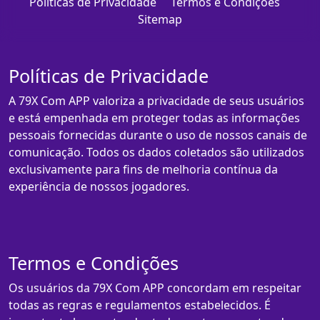
Políticas de Privacidade
Termos e Condições
Sitemap
Políticas de Privacidade
A 79X Com APP valoriza a privacidade de seus usuários
e está empenhada em proteger todas as informações
pessoais fornecidas durante o uso de nossos canais de
comunicação. Todos os dados coletados são utilizados
exclusivamente para fins de melhoria contínua da
experiência de nossos jogadores.
Termos e Condições
Os usuários da 79X Com APP concordam em respeitar
todas as regras e regulamentos estabelecidos. É