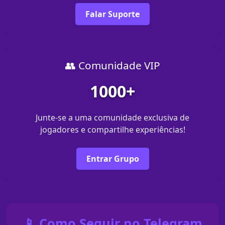
Falar Suporte
👥 Comunidade VIP
1000+
Junte-se a uma comunidade exclusiva de
jogadores e compartilhe experiências!
Entrar Grupo
📱 Como Seguir no Telegram