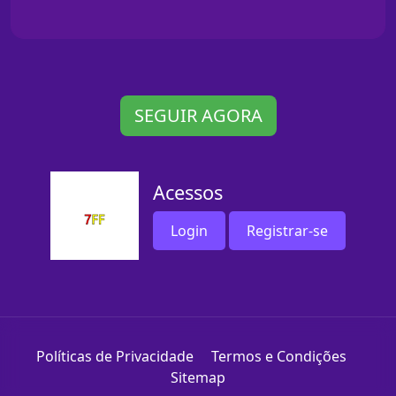
SEGUIR AGORA
Acessos
Login
Registrar-se
Políticas de Privacidade
Termos e Condições
Sitemap