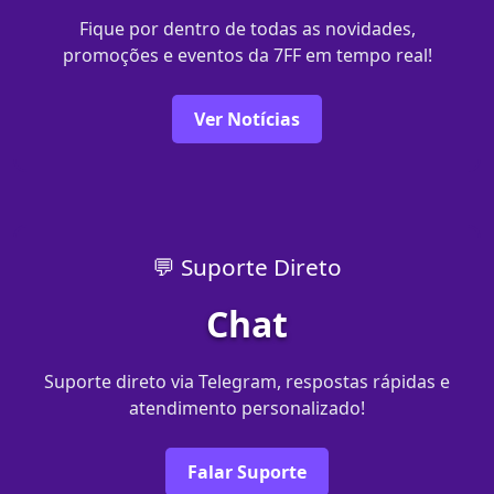
Fique por dentro de todas as novidades,
promoções e eventos da 7FF em tempo real!
Ver Notícias
💬 Suporte Direto
Chat
Suporte direto via Telegram, respostas rápidas e
atendimento personalizado!
Falar Suporte