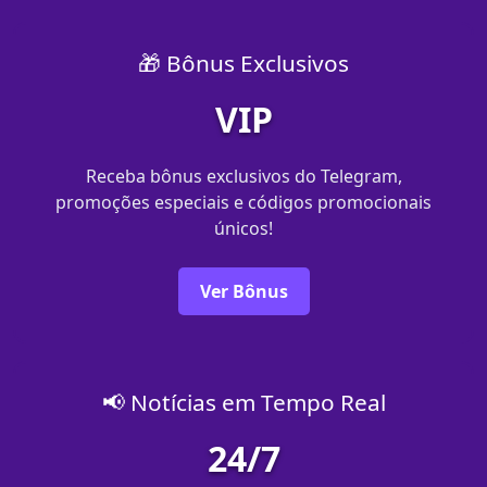
🎁 Bônus Exclusivos
VIP
Receba bônus exclusivos do Telegram,
promoções especiais e códigos promocionais
únicos!
Ver Bônus
📢 Notícias em Tempo Real
24/7