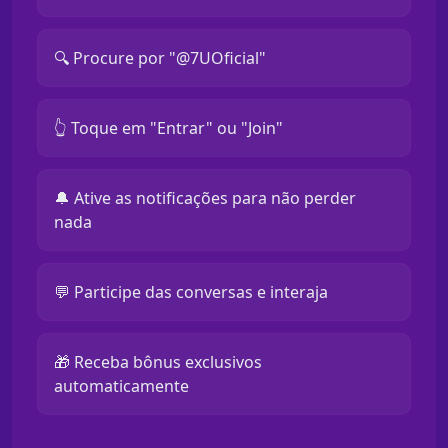
🔍 Procure por "@7UOficial"
👆 Toque em "Entrar" ou "Join"
🔔 Ative as notificações para não perder
nada
💬 Participe das conversas e interaja
🎁 Receba bônus exclusivos
automaticamente