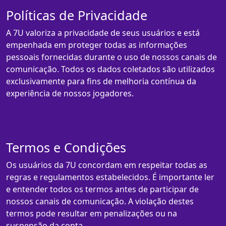
Políticas de Privacidade
A 7U valoriza a privacidade de seus usuários e está
empenhada em proteger todas as informações
pessoais fornecidas durante o uso de nossos canais de
comunicação. Todos os dados coletados são utilizados
exclusivamente para fins de melhoria contínua da
experiência de nossos jogadores.
Termos e Condições
Os usuários da 7U concordam em respeitar todas as
regras e regulamentos estabelecidos. É importante ler
e entender todos os termos antes de participar de
nossos canais de comunicação. A violação destes
termos pode resultar em penalizações ou na
suspensão da conta.