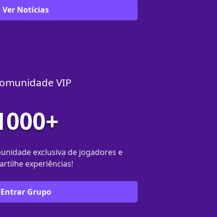
Ver Notícias
Comunidade VIP
1000+
unidade exclusiva de jogadores e
rtilhe experiências!
Entrar Grupo