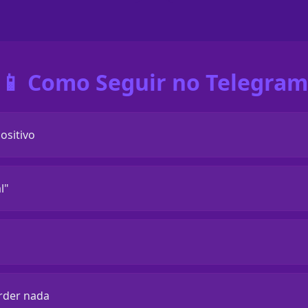
📱 Como Seguir no Telegram
ositivo
l"
erder nada