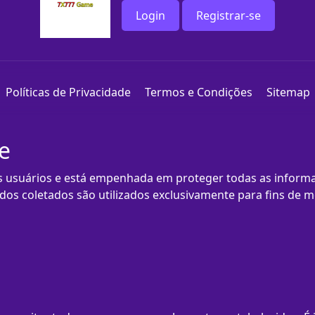
Login
Registrar-se
Políticas de Privacidade
Termos e Condições
Sitemap
de
us usuários e está empenhada em proteger todas as informa
os coletados são utilizados exclusivamente para fins de m