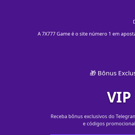
A 7X777 Game é o site número 1 em apostas
🎁 Bônus Exclu
VIP
Receba bônus exclusivos do Telegra
e códigos promocionai