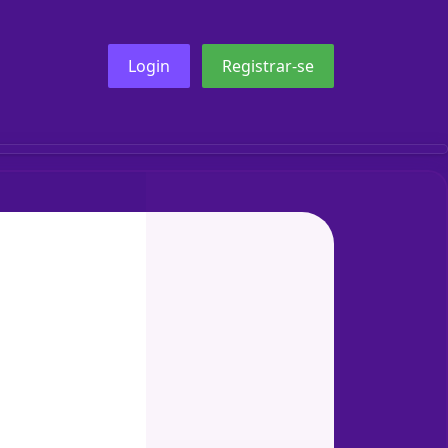
Login
Registrar-se