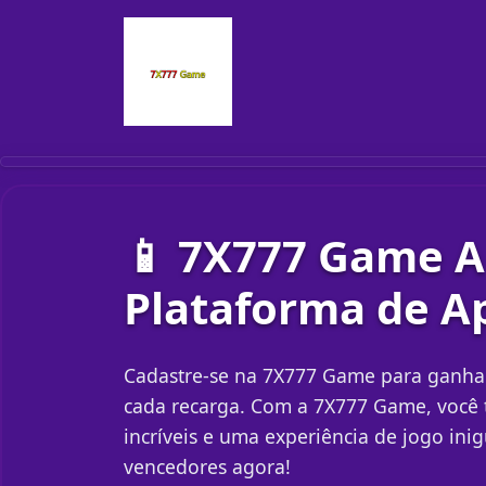
📱 7X777 Game A
Plataforma de A
Cadastre-se na 7X777 Game para ganha
cada recarga. Com a 7X777 Game, você
incríveis e uma experiência de jogo inig
vencedores agora!