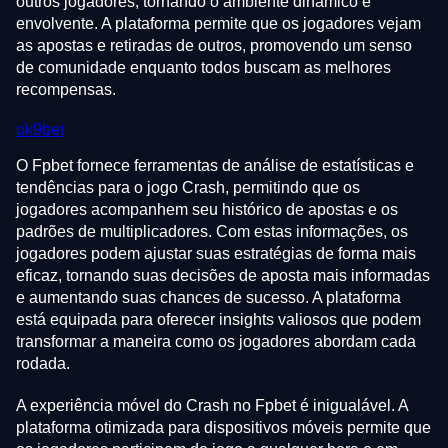
outros jogadores, tornando o ambiente dinâmico e
envolvente. A plataforma permite que os jogadores vejam
as apostas e retiradas de outros, promovendo um senso
de comunidade enquanto todos buscam as melhores
recompensas.
ok9bet
O Fpbet fornece ferramentas de análise de estatísticas e
tendências para o jogo Crash, permitindo que os
jogadores acompanhem seu histórico de apostas e os
padrões de multiplicadores. Com estas informações, os
jogadores podem ajustar suas estratégias de forma mais
eficaz, tornando suas decisões de aposta mais informadas
e aumentando suas chances de sucesso. A plataforma
está equipada para oferecer insights valiosos que podem
transformar a maneira como os jogadores abordam cada
rodada.
A experiência móvel do Crash no Fpbet é inigualável. A
plataforma otimizada para dispositivos móveis permite que