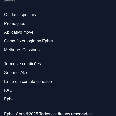
Ofertas especiais
Promoções
Aplicativo móvel
Como fazer login no Fpbet
Melhores Cassinos
Termos e condições
Suporte 24/7
Entre em contato conosco
FAQ
Fpbet
Fpbet.Com ©2025 Todos os direitos reservados.