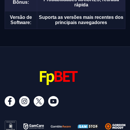
Bônus:
rápida
Versão de
Suporta as versões mais recentes dos
Software:
principais navegadores