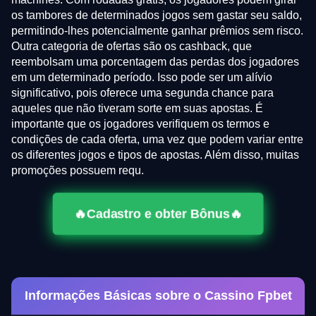
os tambores de determinados jogos sem gastar seu saldo,
permitindo-lhes potencialmente ganhar prêmios sem risco.
Outra categoria de ofertas são os cashback, que
reembolsam uma porcentagem das perdas dos jogadores
em um determinado período. Isso pode ser um alívio
significativo, pois oferece uma segunda chance para
aqueles que não tiveram sorte em suas apostas. É
importante que os jogadores verifiquem os termos e
condições de cada oferta, uma vez que podem variar entre
os diferentes jogos e tipos de apostas. Além disso, muitas
promoções possuem requ.
🔥Cadastro e obter Bônus🔥
Informações Básicas sobre o Cassino Fpbet