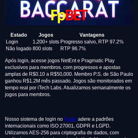
Estado
Jogos
Vantagens
Login
1,200+ slots
Progresso salvo, RTP 97.2%
Não logado
800 slots
RTP 96.7%
Após login, acesse jogos NetEnt e Pragmatic Play
exclusivos para membros, com progressos e apostas
amplas de R$0.10 a R$50,000. Membro P.S. de São Paulo
ganhou R$1.2M mês passado. Jogos são monitorados em
tempo real por iTech Labs. Atualizamos semanalmente os
jogos para membros.
Nosso sistema de login no
Fpbet
adere a padrões
internacionais como ISO 27001, GDPR e LGPD.
Utilizamos AES-256 para criptografia de dados, com