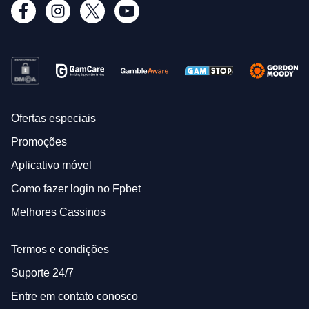
Ofertas especiais
Promoções
Aplicativo móvel
Como fazer login no Fpbet
Melhores Cassinos
Termos e condições
Suporte 24/7
Entre em contato conosco