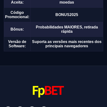
Aceita:
moedas
Código
BONUS2025
Promocional:
Probabilidades MAIORES, retirada
Bônus:
rápida
Versão de
Suporta as versões mais recentes dos
Software:
principais navegadores