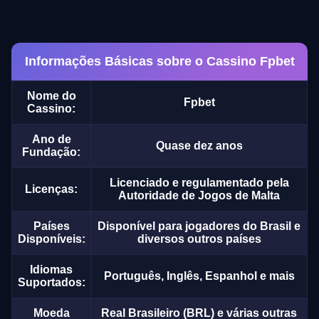
Informações Básicas sobre o Cassino Fpbet
Nome do
Fpbet
Cassino:
Ano de
Quase dez anos
Fundação:
Licenciado e regulamentado pela
Licenças:
Autoridade de Jogos de Malta
Países
Disponível para jogadores do Brasil e
Disponíveis:
diversos outros países
Idiomas
Português, Inglês, Espanhol e mais
Suportados:
Moeda
Real Brasileiro (BRL) e várias outras