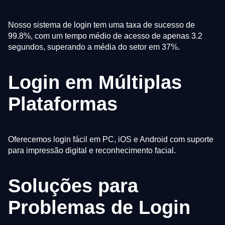
Nosso sistema de login tem uma taxa de sucesso de
99.8%, com um tempo médio de acesso de apenas 3.2
segundos, superando a média do setor em 37%.
Login em Múltiplas
Plataformas
Oferecemos login fácil em PC, iOS e Android com suporte
para impressão digital e reconhecimento facial.
Soluções para
Problemas de Login