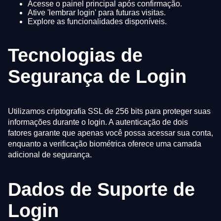
Acesse o painel principal após confirmação.
Ative 'lembrar login' para futuras visitas.
Explore as funcionalidades disponíveis.
Tecnologias de
Segurança de Login
Utilizamos criptografia SSL de 256 bits para proteger suas
informações durante o login. A autenticação de dois
fatores garante que apenas você possa acessar sua conta,
enquanto a verificação biométrica oferece uma camada
adicional de segurança.
Dados de Suporte de
Login