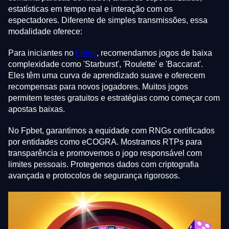
estatísticas em tempo real e interação com os
espectadores. Diferente de simples transmissões, essa
modalidade oferece:
Para iniciantes no
Fpbet
, recomendamos jogos de baixa
complexidade como 'Starburst', 'Roulette' e 'Baccarat'.
Eles têm uma curva de aprendizado suave e oferecem
recompensas para novos jogadores. Muitos jogos
permitem testes gratuitos e estratégias como começar com
apostas baixas.
No Fpbet, garantimos a equidade com RNGs certificados
por entidades como eCOGRA. Mostramos RTPs para
transparência e promovemos o jogo responsável com
limites pessoais. Protegemos dados com criptografia
avançada e protocolos de segurança rigorosos.