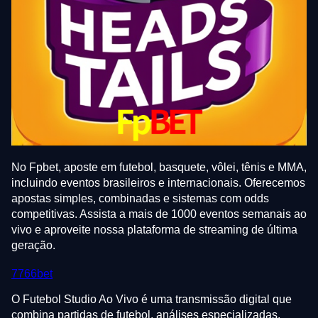
No Fpbet, aposte em futebol, basquete, vôlei, tênis e MMA,
incluindo eventos brasileiros e internacionais. Oferecemos
apostas simples, combinadas e sistemas com odds
competitivas. Assista a mais de 1000 eventos semanais ao
vivo e aproveite nossa plataforma de streaming de última
geração.
7766bet
O Futebol Studio Ao Vivo é uma transmissão digital que
combina partidas de futebol, análises especializadas,